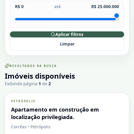
R$ 0
até
R$ 25.000.000
Aplicar filtros
Limpar
RESULTADOS DA BUSCA
Imóveis disponíveis
Corrêas
Exibindo página
1
de
2
PETRÓPOLIS
VENDA
Apartamento
Apartamento em construção em
localização privilegiada.
Corrêas • Petrópolis