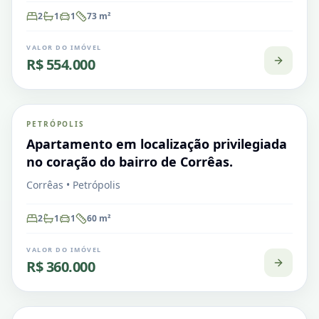
2
1
1
73
m²
VALOR DO IMÓVEL
R$ 554.000
Corrêas
PETRÓPOLIS
VENDA
Apartamento
Apartamento em localização privilegiada
no coração do bairro de Corrêas.
Corrêas • Petrópolis
2
1
1
60
m²
VALOR DO IMÓVEL
R$ 360.000
Corrêas