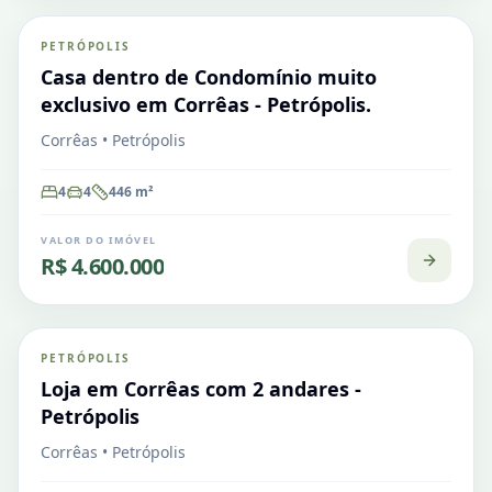
PETRÓPOLIS
VENDA
Casa em Condomínio
Casa dentro de Condomínio muito
exclusivo em Corrêas - Petrópolis.
Corrêas • Petrópolis
4
4
446
m²
VALOR DO IMÓVEL
R$ 4.600.000
Corrêas
PETRÓPOLIS
VENDA
Comercial
Loja em Corrêas com 2 andares -
Petrópolis
Corrêas • Petrópolis