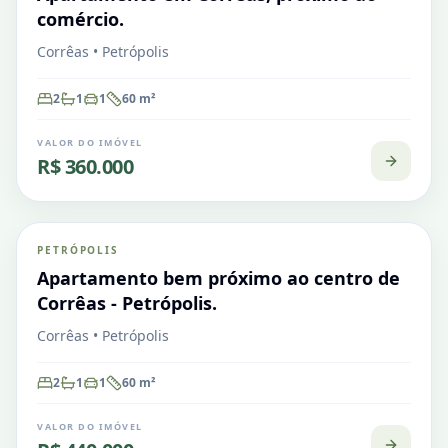
comércio.
Corrêas • Petrópolis
2
1
1
60
m²
VALOR DO IMÓVEL
R$ 360.000
Corrêas
PETRÓPOLIS
VENDA
Apartamento
Apartamento bem próximo ao centro de
Corrêas - Petrópolis.
Corrêas • Petrópolis
2
1
1
60
m²
VALOR DO IMÓVEL