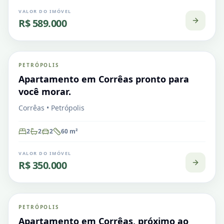
VALOR DO IMÓVEL
R$ 589.000
Corrêas
PETRÓPOLIS
VENDA
Apartamento
Apartamento em Corrêas pronto para
você morar.
Corrêas • Petrópolis
2
2
2
60
m²
VALOR DO IMÓVEL
R$ 350.000
Corrêas
PETRÓPOLIS
VENDA
Apartamento
Apartamento em Corrêas, próximo ao