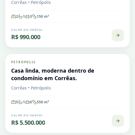
Corrêas • Petrópolis
2
1
3
150
m²
VALOR DO IMÓVEL
R$ 990.000
Corrêas
PETRÓPOLIS
VENDA
Casa em Condomínio
Casa linda, moderna dentro de
condomínio em Corrêas.
Corrêas • Petrópolis
5
1
6
550
m²
VALOR DO IMÓVEL
R$ 5.500.000
Corrêas