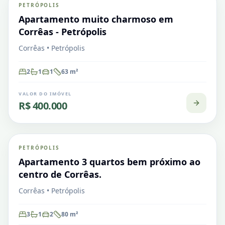
PETRÓPOLIS
VENDA
Apartamento
Apartamento muito charmoso em
Corrêas - Petrópolis
Corrêas • Petrópolis
2
1
1
63
m²
VALOR DO IMÓVEL
R$ 400.000
Corrêas
PETRÓPOLIS
VENDA
Apartamento
Apartamento 3 quartos bem próximo ao
centro de Corrêas.
Corrêas • Petrópolis
3
1
2
80
m²