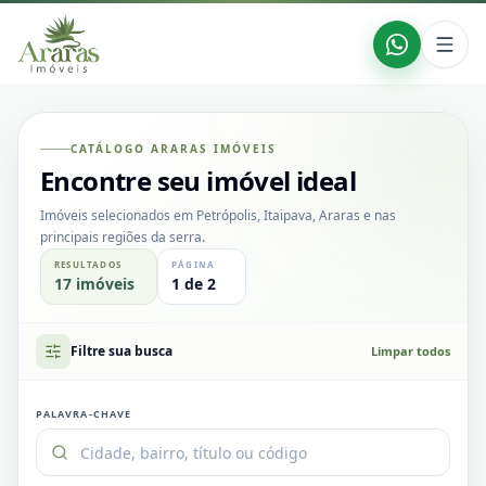
CATÁLOGO ARARAS IMÓVEIS
Encontre seu imóvel ideal
Imóveis selecionados em Petrópolis, Itaipava, Araras e nas
principais regiões da serra.
RESULTADOS
PÁGINA
17
imóveis
1
de
2
Filtre sua busca
Limpar todos
PALAVRA-CHAVE