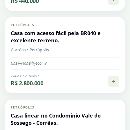
R$ 440.000
Corrêas
PETRÓPOLIS
VENDA
Casa em Condomínio
Casa com acesso fácil pela BR040 e
excelente terreno.
Corrêas • Petrópolis
3
1
3
600
m²
VALOR DO IMÓVEL
R$ 2.800.000
Corrêas
PETRÓPOLIS
VENDA
Casa em Condomínio
Casa linear no Condomínio Vale do
Sossego - Corrêas.