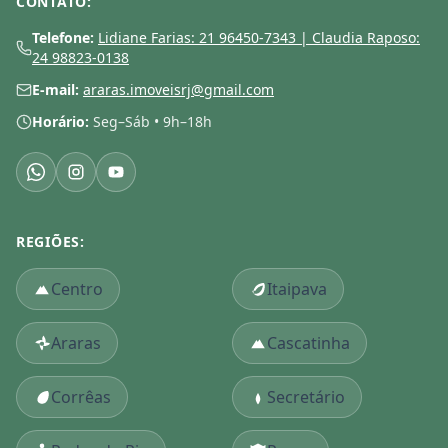
CONTATO:
Telefone:
Lidiane Farias: 21 96450-7343 | Claudia Raposo:
24 98823-0138
E-mail:
araras.imoveisrj@gmail.com
Horário:
Seg–Sáb • 9h–18h
REGIÕES:
Centro
Itaipava
Araras
Cascatinha
Corrêas
Secretário