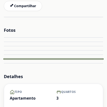
Compartilhar
Fotos
Ampliar
Ampliar
Ampliar
Capa
Ampliar
Ampliar
Ampliar
+ Ver mais
Detalhes
TIPO
QUARTOS
Apartamento
3