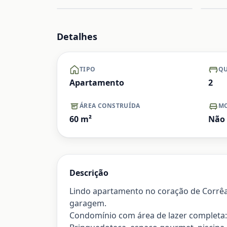
Ampliar
Ampliar
Detalhes
TIPO
QU
Apartamento
2
ÁREA CONSTRUÍDA
MO
60
m²
Não
Descrição
Lindo apartamento no coração de Corrêas 
garagem.
Condomínio com área de lazer completa: