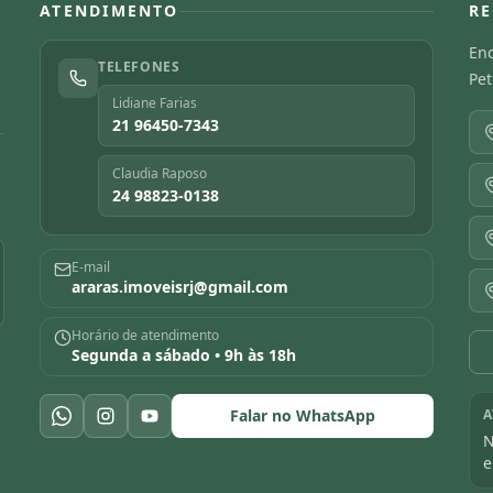
ATENDIMENTO
RE
Enc
TELEFONES
Pet
Lidiane Farias
21 96450-7343
Claudia Raposo
24 98823-0138
E-mail
araras.imoveisrj@gmail.com
Horário de atendimento
Segunda a sábado • 9h às 18h
Falar no WhatsApp
A
N
e