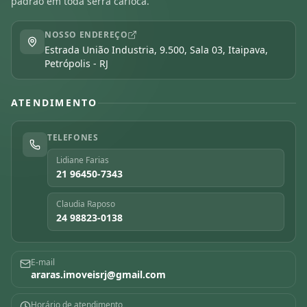
padrão em toda serra carioca.
NOSSO ENDEREÇO
Estrada União Industria, 9.500, Sala 03, Itaipava,
Petrópolis - RJ
ATENDIMENTO
TELEFONES
Lidiane Farias
21 96450-7343
Claudia Raposo
24 98823-0138
E-mail
araras.imoveisrj@gmail.com
Horário de atendimento