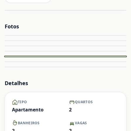
Fotos
Ampliar
Ampliar
Capa
Ampliar
Ampliar
Ampliar
Ampliar
+ Ver mais
Detalhes
TIPO
QUARTOS
Apartamento
2
BANHEIROS
VAGAS
2
2