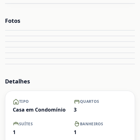
Fotos
Ampliar
Ampliar
Ampliar
Ampliar
Ampliar
Ampliar
+ Ver mais
Detalhes
TIPO
QUARTOS
Casa em Condomínio
3
SUÍTES
BANHEIROS
1
1