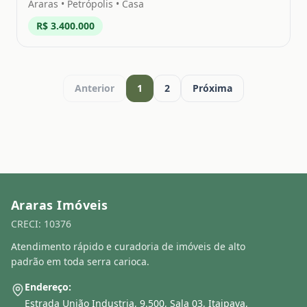
Araras
•
Petrópolis
• Casa
R$ 3.400.000
Anterior
1
2
Próxima
Araras Imóveis
CRECI: 10376
Atendimento rápido e curadoria de imóveis de alto
padrão em toda serra carioca.
Endereço:
Estrada União Industria, 9.500, Sala 03, Itaipava,