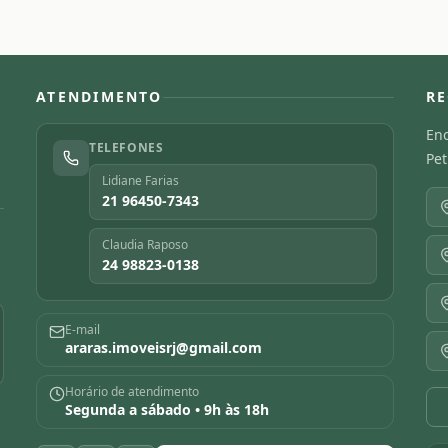
ATENDIMENTO
RE
Enc
TELEFONES
Pet
Lidiane Farias
21 96450-7343
Claudia Raposo
24 98823-0138
E-mail
araras.imoveisrj@gmail.com
Horário de atendimento
Segunda a sábado • 9h às 18h