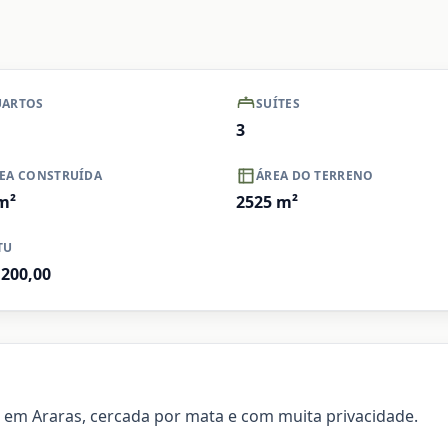
+ Ver mais
Ampliar
ARTOS
SUÍTES
3
EA CONSTRUÍDA
ÁREA DO TERRENO
m²
2525
m²
TU
.200,00
em Araras, cercada por mata e com muita privacidade.