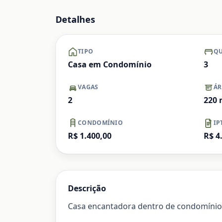
Ampliar
Detalhes
TIPO
QU
Casa em Condomínio
3
VAGAS
ÁR
2
220
CONDOMÍNIO
IP
R$ 1.400,00
R$ 4
Descrição
Casa encantadora dentro de condomínio 