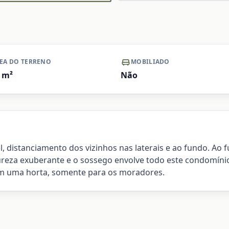
Ampliar
A
EA DO TERRENO
MOBILIADO
m²
Não
l, distanciamento dos vizinhos nas laterais e ao fundo. Ao 
tureza exuberante e o sossego envolve todo este condomín
em uma horta, somente para os moradores.