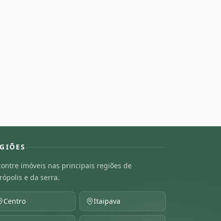
GIÕES
ontre imóveis nas principais regiões de
rópolis e da serra.
Centro
Itaipava