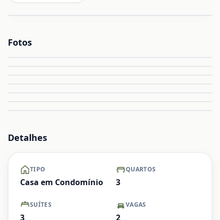
Fotos
Ampliar
Ampliar
Ampliar
Ampliar
Ampliar
Ampliar
+ Ver mais
Detalhes
TIPO
QUARTOS
Casa em Condomínio
3
SUÍTES
VAGAS
3
2