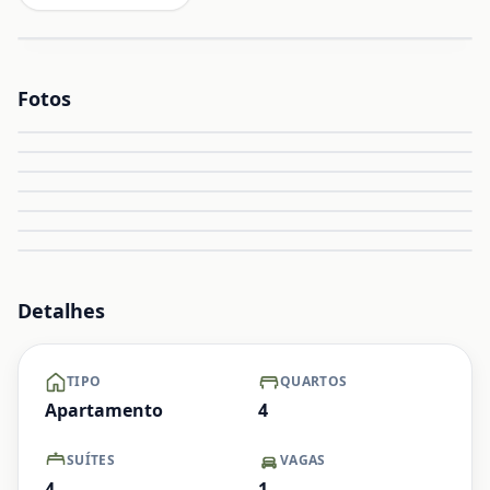
Fotos
Ampliar
Ampliar
Ampliar
Ampliar
Ampliar
Ampliar
+ Ver mais
Detalhes
TIPO
QUARTOS
Apartamento
4
SUÍTES
VAGAS
4
1